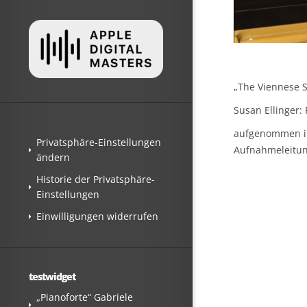
„The Viennese S
Susan Ellinger:
aufgenommen im
Privatsphäre-Einstellungen
Aufnahmeleitung
ändern
Historie der Privatsphäre-
Einstellungen
Einwilligungen widerrufen
testwidget
„Pianoforte“ Gabriele